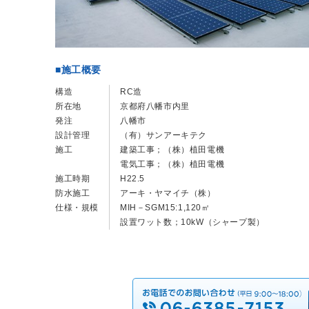
■施工概要
構造
RC造
所在地
京都府八幡市内里
発注
八幡市
設計管理
（有）サンアーキテク
施工
建築工事；（株）植田電機
電気工事；（株）植田電機
施工時期
H22.5
防水施工
アーキ・ヤマイチ（株）
仕様・規模
MIH－SGM15:1,120㎡
設置ワット数；10kW（シャープ製）