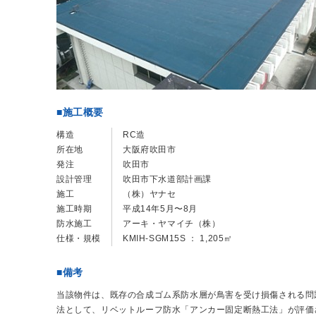
■施工概要
構造
RC造
所在地
大阪府吹田市
発注
吹田市
設計管理
吹田市下水道部計画課
施工
（株）ヤナセ
施工時期
平成14年5月〜8月
防水施工
アーキ・ヤマイチ（株）
仕様・規模
KMIH-SGM15S ： 1,205㎡
■備考
当該物件は、既存の合成ゴム系防水層が鳥害を受け損傷される問
法として、リベットルーフ防水「アンカー固定断熱工法」が評価