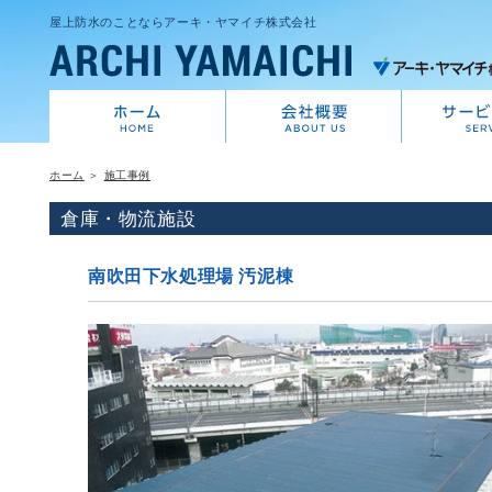
屋上防水のことならアーキ・ヤマイチ株式会社
ホーム
＞
施工事例
倉庫・物流施設
南吹田下水処理場 汚泥棟